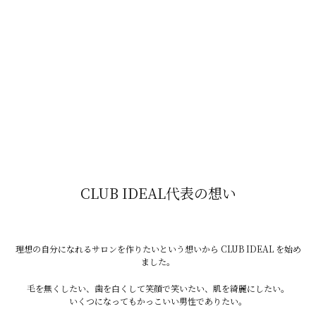
「垢抜け感」が一気に出る。
④ 頬・フェイスラインの産毛
自分では気づきにくいけど超大事。
CLUB IDEAL代表の想い
・肌がトーンアップして見える
理想の自分になれるサロンを作りたいという想いから CLUB IDEAL を始め
ました。
・ファンデ・BBがきれいに乗る
毛を無くしたい、歯を白くして笑顔で笑いたい、肌を綺麗にしたい。
いくつになってもかっこいい男性でありたい。