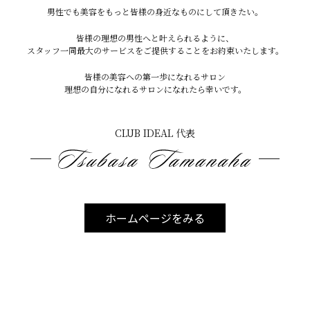
男性でも美容をもっと皆様の身近なものにして頂きたい。
・清潔感＋若見え効果
皆様の理想の男性へと叶えられるように、
スタッフ一同最大のサービスをご提供することをお約束いたします。
写真・動画で差が出る。
皆様の美容への第一歩になれるサロン
理想の自分になれるサロンになれたら幸いです。
もみあげは以外と気にされている人が多いため
CLUB IDEAL 代表
ひげと一緒に脱毛するのが特におすすめです♪
宜野湾本店
ホームページをみる
〒901-2224
沖縄県宜野湾市真志喜2-4-2コーポ伊差川 102
TEL 070-8936-984