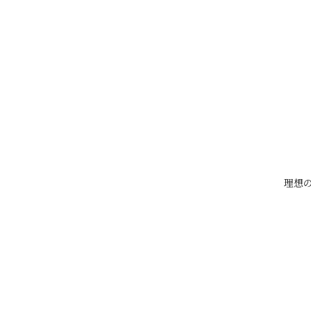
・雪は紫外線を反射する
雪山では
紫外線量が1.5〜2倍
にな
冬に油断しがちな理由
理想の
・日差しが弱く感じる
・肌の露出が少ない