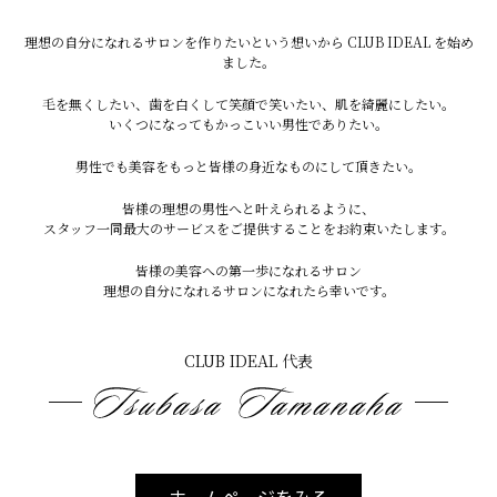
理想の自分になれるサロンを作りたいという想いから CLUB IDEAL を始め
ました。
毛を無くしたい、歯を白くして笑顔で笑いたい、肌を綺麗にしたい。
After
いくつになってもかっこいい男性でありたい。
男性でも美容をもっと皆様の身近なものにして頂きたい。
備考
ホワイトニングを始め歯の大切さに
皆様の理想の男性へと叶えられるように、
気付いて頂き良かったです！
スタッフ一同最大のサービスをご提供することをお約束いたします。
皆様の美容への第一歩になれるサロン
理想の自分になれるサロンになれたら幸いです。
投
稿
＜
＞
一覧へ戻る
ナ
CLUB IDEAL 代表
ビ
ゲ
ー
シ
ョ
ン
CLUB IDEALについて
ホームページをみる