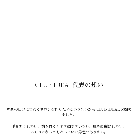
2026.08.02
お知らせ
なんでここに毛が生えてる？
2026.08.01
お知らせ
光は何に反応する？
2026.07.31
お知らせ
CLUB IDEAL代表の想い
こんな人におすすめ！
理想の自分になれるサロンを作りたいという想いから CLUB IDEAL を始め
ました。
毛を無くしたい、歯を白くして笑顔で笑いたい、肌を綺麗にしたい。
前へ
次へ
いくつになってもかっこいい男性でありたい。