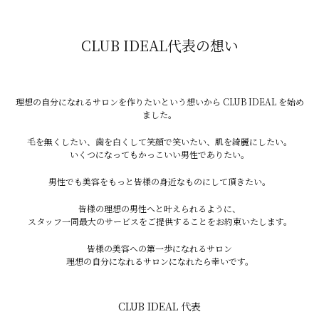
CLUB IDEAL代表の想い
理想の自分になれるサロンを作りたいという想いから CLUB IDEAL を始め
ました。
毛を無くしたい、歯を白くして笑顔で笑いたい、肌を綺麗にしたい。
いくつになってもかっこいい男性でありたい。
After
男性でも美容をもっと皆様の身近なものにして頂きたい。
皆様の理想の男性へと叶えられるように、
スタッフ一同最大のサービスをご提供することをお約束いたします。
備考
途中経過
皆様の美容への第一歩になれるサロン
８回目ですが毛が少なくなり、お肌
理想の自分になれるサロンになれたら幸いです。
のトーンが上がり清潔感がありま
す！
CLUB IDEAL 代表