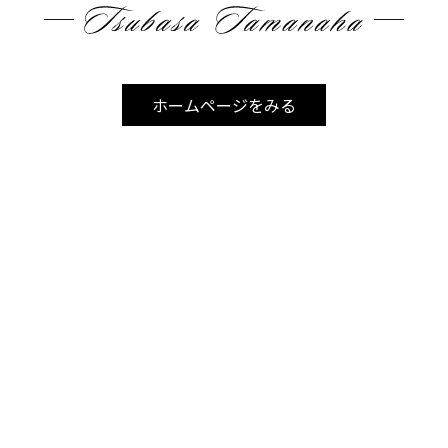
投
稿
＜
＞
一覧へ戻る
ナ
ビ
ホームページをみる
ゲ
ー
シ
ョ
ン
CLUB IDEALについて
メニュー・料金
店舗情報
よくある質問