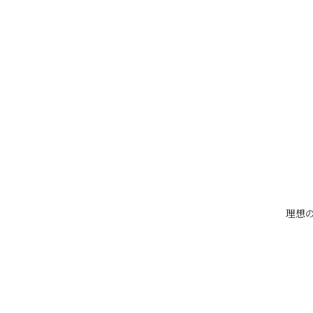
・肌のキメが整い、なめらかな印
といった変化があるためです。
特にヒゲや脚、腕などは自己処理
減され、清潔感のある肌を目指せ
「毛穴をなくす」のではなく、「
理想の
気になることがあれば、カウンセ