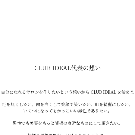
象になる
によるダメージが蓄積しやすい部位です。脱毛を続けることで
ます。
CLUB IDEAL代表の想い
毛穴を目立ちにくくし、肌をきれいに見せる」のが脱毛の魅力
自分になれるサロンを作りたいという想いから CLUB IDEAL を始め
毛を無くしたい、歯を白くして笑顔で笑いたい、肌を綺麗にしたい。
いくつになってもかっこいい男性でありたい。
リングでお気軽にご相談ください！
男性でも美容をもっと皆様の身近なものにして頂きたい。