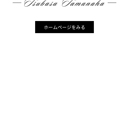
しかし長期的に見ると、
ホームページをみる
ヒゲ剃り用品の購入費用
シェーバーの買い替え費用
肌荒れ対策のコスト
毎日のヒゲ剃り時間
これらを削減できる可能性があります。
そのため、単なる美容ではなく「時間と手間を買う自己
投資」と考える方も増えています。
まとめ