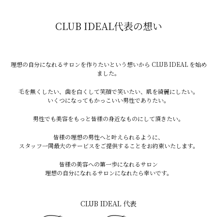
600時間は約25日分に相当します。
CLUB IDEAL代表の想い
つまり、多くの男性は人生の中で約1か月近くをヒゲ剃
りに費やしている計算になります。
理想の自分になれるサロンを作りたいという想いから CLUB IDEAL を始め
ました。
毛を無くしたい、歯を白くして笑顔で笑いたい、肌を綺麗にしたい。
いくつになってもかっこいい男性でありたい。
ヒゲ脱毛によって自己処理の回数が減れば、その時間を
仕事や趣味、家族との時間に使うことができます。
男性でも美容をもっと皆様の身近なものにして頂きたい。
皆様の理想の男性へと叶えられるように、
スタッフ一同最大のサービスをご提供することをお約束いたします。
ヒゲ脱毛は将来への自己投資
皆様の美容への第一歩になれるサロン
理想の自分になれるサロンになれたら幸いです。
ヒゲ脱毛は決して安い買い物ではありません。
CLUB IDEAL 代表