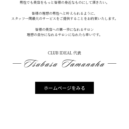
飲みたい時の対策
男性でも美容をもっと皆様の身近なものにして頂きたい。
皆様の理想の男性へと叶えられるように、
スタッフ一同最大のサービスをご提供することをお約束いたします。
完全禁止でなくても：
皆様の美容への第一歩になれるサロン
・ストローを使う
理想の自分になれるサロンになれたら幸いです。
・飲んだ後すぐ水を飲む
・口をゆすぐ
CLUB IDEAL 代表
・時間を空けて歯磨き
で多少軽減できます。
ホームページをみる
※実は重要※