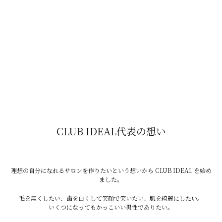
・白米
・食パン
・うどん
・塩ラーメン
・鶏肉
・白身魚
・豆腐
CLUB IDEAL代表の想い
・ヨーグルト
・牛乳
・チーズ
理想の自分になれるサロンを作りたいという想いから CLUB IDEAL を始め
ました。
・卵
毛を無くしたい、歯を白くして笑顔で笑いたい、肌を綺麗にしたい。
いくつになってもかっこいい男性でありたい。