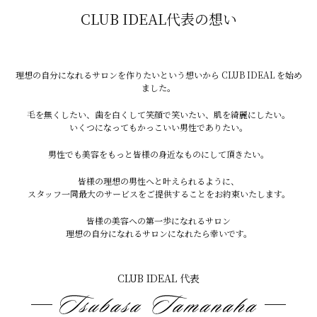
ブル
CLUB IDEAL代表の想い
・汗 → 雑菌増加 → 炎症リスク
理想の自分になれるサロンを作りたいという想いから CLUB IDEAL を始め
ました。
対策・通気性の良いゆったりした服
・施術部位は清潔に保つ
毛を無くしたい、歯を白くして笑顔で笑いたい、肌を綺麗にしたい。
いくつになってもかっこいい男性でありたい。
男性でも美容をもっと皆様の身近なものにして頂きたい。
皆様の理想の男性へと叶えられるように、
スタッフ一同最大のサービスをご提供することをお約束いたします。
6. レジャーとのスケジュール調整
皆様の美容への第一歩になれるサロン
理想の自分になれるサロンになれたら幸いです。
夏はイベントが多いので重要。・海・プール・フェス前
CLUB IDEAL 代表
に施術すると肌トラブルになりやすい