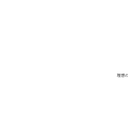
などの
男性ホルモン
です。
イソフラボンは
・男性ホルモンの作用を弱める可
・DHT生成を少し抑える可能性
理想の
が研究で示唆されています。
そのため