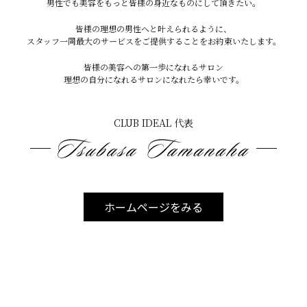
男性でも美容をもっと皆様の身近なものにして頂きたい。
などでは体毛が濃くなることがあります。
皆様の理想の男性へと叶えられるように、
スタッフ一同最大のサービスをご提供することをお約束いたします。
皆様の美容への第一歩になれるサロン
逆に「よくある誤解」
理想の自分になれるサロンになれたら幸いです。
CLUB IDEAL 代表
剃ると濃くなる →
なりません
甘いものだけで濃くなる → 直接的証拠なし
ホームページをみる
性欲が強いと毛深い → 科学的根拠なし
まとめ