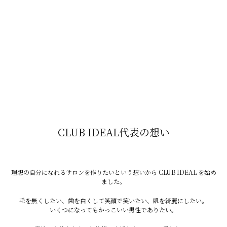
脂肪が増えるとホルモンバランスが変わり、
DHTの働きが強くなるケースがあります。
⑥ 薬やホルモン異常
・男性ホルモン補充療法
CLUB IDEAL代表の想い
・アナボリックステロイド
理想の自分になれるサロンを作りたいという想いから CLUB IDEAL を始め
ました。
・副腎疾患
毛を無くしたい、歯を白くして笑顔で笑いたい、肌を綺麗にしたい。
いくつになってもかっこいい男性でありたい。