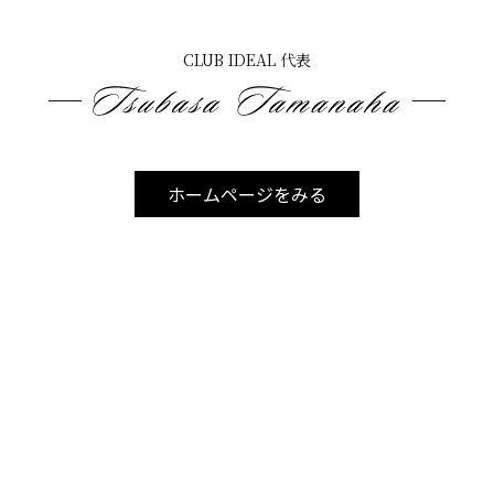
CLUB IDEAL 代表
痛みを我慢して無理に照射を続けると、
・赤みや炎症
ホームページをみる
・火傷
・色素沈着
・施術中断や延期