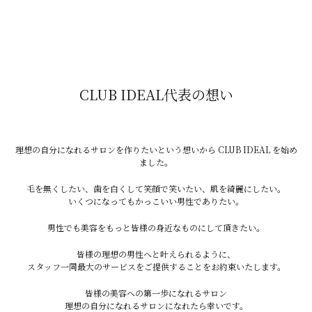
・痛みを感じやすい
・出力を下げる必要がある
CLUB IDEAL代表の想い
・効果が出にくくなる
理想の自分になれるサロンを作りたいという想いから CLUB IDEAL を始め
ました。
毛を無くしたい、歯を白くして笑顔で笑いたい、肌を綺麗にしたい。
結果として、
いくつになってもかっこいい男性でありたい。
男性でも美容をもっと皆様の身近なものにして頂きたい。
「痛いのに効果が出ない」状態になりやすくなります。
皆様の理想の男性へと叶えられるように、
スタッフ一同最大のサービスをご提供することをお約束いたします。
皆様の美容への第一歩になれるサロン
痛みを我慢すると起こりやすい問題
理想の自分になれるサロンになれたら幸いです。