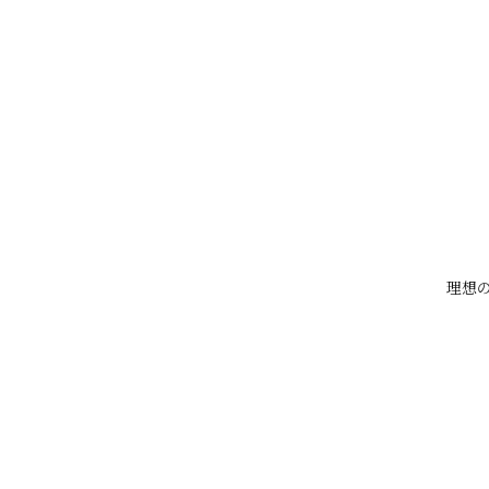
・効果が一時的
・成長とともに再び生えてくる
といったケースが多く見られます
② 肌がとてもデリケート
理想の
子どもの肌は大人に比べて、
・薄く