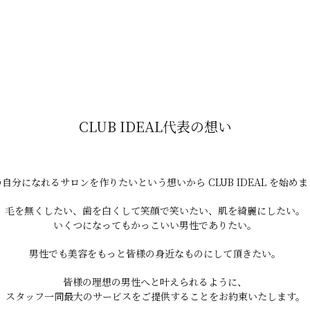
ける・薄くなる
こともあります。
サロンが安全上禁止している
どの施設で以下をルール化しています：
CLUB IDEAL代表の想い
自分になれるサロンを作りたいという想いから CLUB IDEAL を始め
毛を無くしたい、歯を白くして笑顔で笑いたい、肌を綺麗にしたい。
いくつになってもかっこいい男性でありたい。
男性でも美容をもっと皆様の身近なものにして頂きたい。
皆様の理想の男性へと叶えられるように、
なるため、ルールになっています。
スタッフ一同最大のサービスをご提供することをお約束いたします。