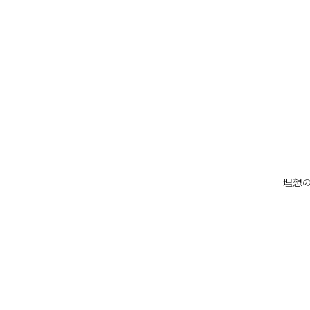
そのため誤って
タトゥーの色が抜
理由③：多くの脱毛クリニック／
上記のリスクが高いため、ほとん
・タトゥー上への照射は不可
理想の
・タトゥー周囲○cmは避けて照射
事故が起こると大きなトラブルに