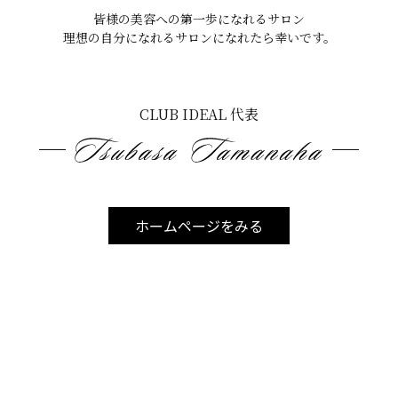
皆様の美容への第一歩になれるサロン
理想の自分になれるサロンになれたら幸いです。
るの？
する（一般的）
CLUB IDEAL 代表
場合、その部分を避けて施術します。
ぶ
ホームページをみる
、
方法
なのでタトゥー部分でも可能です。