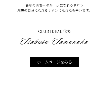
皆様の美容への第一歩になれるサロン
理想の自分になれるサロンになれたら幸いです。
CLUB IDEAL 代表
が高い
とゆう事があるので日々の日焼け対策が大事なんですね
思います！それでは、良い一日を♫
ホームページをみる
伊差川 102