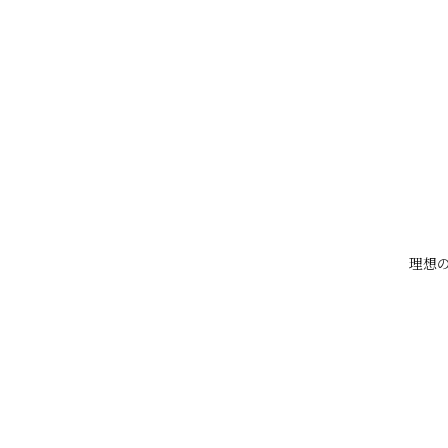
年齢
思春期・20代に濃くなりやすく、
ホルモンバランス
テストステロンやDHT（ジヒドロ
医薬品や病気
ホルモン剤や病気によって毛が濃
理想の
結論まとめ
誤解
実際のところ
「日差しで毛が濃くなる」