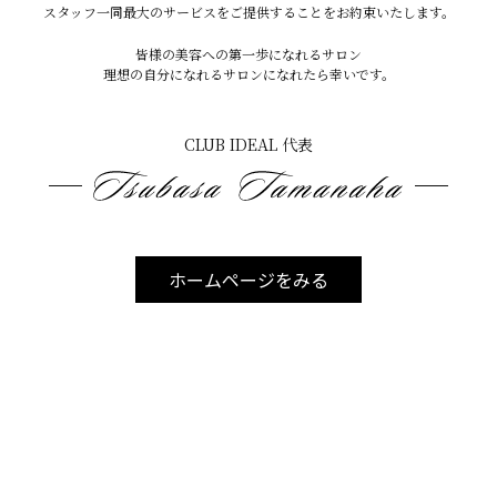
スタッフ一同最大のサービスをご提供することをお約束いたします。
次回は「脱毛発祥の国」についてお話したいと思います
皆様の美容への第一歩になれるサロン
最後まで読んでいただき、ありがとうございました
理想の自分になれるサロンになれたら幸いです。
良い一日を
CLUB IDEAL 代表
宜野湾本店
〒901-2224
沖縄県宜野湾市真志喜2-4-2コーポ伊差川 102
ホームページをみる
TEL 070-8936-984
定休日 火曜日・第三月曜日
宜野湾我如古店