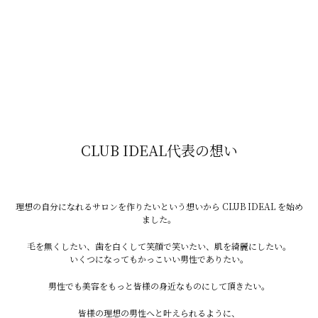
美容・美意識
日本、韓国、アメリカ
ツルツル＝清潔・モテ・美肌という価値観
ファッション
ブラジル、アメリカ
肌の露出が多く、脱毛がマナー・当然とされている
CLUB IDEAL代表の想い
伝統文化
インド、エジプト、トルコ
シュガーリングや糸脱毛など伝統的な処理方法が根付い
理想の自分になれるサロンを作りたいという想いから CLUB IDEAL を始め
ました。
ている
毛を無くしたい、歯を白くして笑顔で笑いたい、肌を綺麗にしたい。
いくつになってもかっこいい男性でありたい。
それぞれ、文化や歴史で様々な理由などがありとても興
男性でも美容をもっと皆様の身近なものにして頂きたい。
味深いですね！
皆様の理想の男性へと叶えられるように、