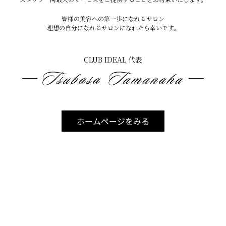
消していくことが大事だと思います
まずはお電話など
皆様の美容への第一歩になれるサロン
理想の自分になれるサロンになれたら幸いです。
でお気軽にお問い合わせしてみてくださいね
CLUB IDEAL 代表
宜野湾本店
〒901-2224
沖縄県宜野湾市真志喜2-4-2コーポ伊差川 102
ホームページをみる
TEL 070-8936-984
定休日 火曜日・第三月曜日
宜野湾我如古店
〒901-2214