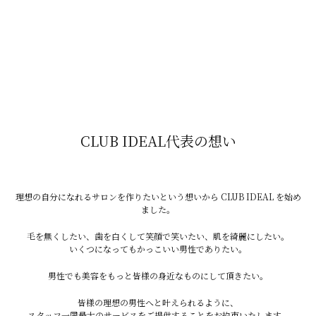
学生が脱毛する際のポイント
親の同意書が必要（未成年）医療脱毛 or サロン脱毛の
違いを知る「安い」だけじゃなく、内容・通いやすさ・
予約の取りやすさをチェック保湿ケア・日焼け対策をし
っかりすることが大切
CLUB IDEAL代表の想い
まとめ：学生のうちに始めるのは「先行投資」です
♫
理想の自分になれるサロンを作りたいという想いから CLUB IDEAL を始め
ました。
脱毛は「早く始めた人が得をする」美容ケアのひとつで
毛を無くしたい、歯を白くして笑顔で笑いたい、肌を綺麗にしたい。
すが、肌やお金の管理には慎重さも必要です。
いくつになってもかっこいい男性でありたい。
しっかり調べて納得したうえで、安心できる場所を選ぶ
男性でも美容をもっと皆様の身近なものにして頂きたい。
ことが大切です。あとは、カウンセリングで悩みやわか
皆様の理想の男性へと叶えられるように、
らないことをしっかりとお話いただき不安を一つ一つ解
スタッフ一同最大のサービスをご提供することをお約束いたします。