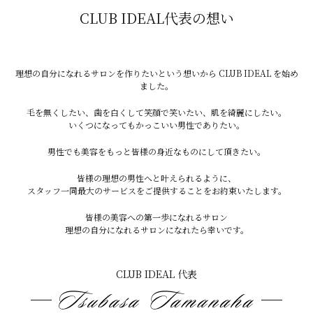
CLUB IDEAL代表の想い
気になるようであれば、指の毛だけをピンポイントで脱
毛する人も多いです
気軽にケアできる部位なの
理想の自分になれるサロンを作りたいという想いから CLUB IDEAL を始め
で、脱毛を始めるきっかけにもちょうどよいかと思いま
ました。
す
最後まで読んでいただき、ありがとうございました
毛を無くしたい、歯を白くして笑顔で笑いたい、肌を綺麗にしたい。
良い一日を♫
いくつになってもかっこいい男性でありたい。
男性でも美容をもっと皆様の身近なものにして頂きたい。
宜野湾本店
皆様の理想の男性へと叶えられるように、
スタッフ一同最大のサービスをご提供することをお約束いたします。
〒901-2224
沖縄県宜野湾市真志喜2-4-2コーポ伊差川 102
皆様の美容への第一歩になれるサロン
理想の自分になれるサロンになれたら幸いです。
TEL 070-8936-984
CLUB IDEAL 代表
定休日 火曜日・第三月曜日