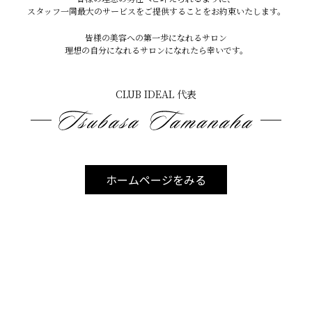
スタッフ一同最大のサービスをご提供することをお約束いたします。
〒901-2214
皆様の美容への第一歩になれるサロン
沖縄県宜野湾市我如古2-13-17 パラシオンmine401
理想の自分になれるサロンになれたら幸いです。
CLUB IDEAL 代表
TEL 070-8941-3759
▶︎店内雰囲気、メニューなどストーリーハイライト掲載
ホームページをみる
▶︎ご予約は公式LINEまたはDM•TELから可能です
プロフィールに公式HPのURL掲載中