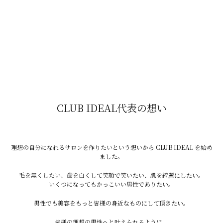
同じ事でお悩みの方への参考になればと思います！
最後まで読んでいただきありがとうございました！
良い一日を
宜野湾本店
CLUB IDEAL代表の想い
〒901-2224
沖縄県宜野湾市真志喜2-4-2コーポ伊差川 102
理想の自分になれるサロンを作りたいという想いから CLUB IDEAL を始め
ました。
毛を無くしたい、歯を白くして笑顔で笑いたい、肌を綺麗にしたい。
TEL 070-8936-984
いくつになってもかっこいい男性でありたい。
男性でも美容をもっと皆様の身近なものにして頂きたい。
宜野湾我如古店
皆様の理想の男性へと叶えられるように、